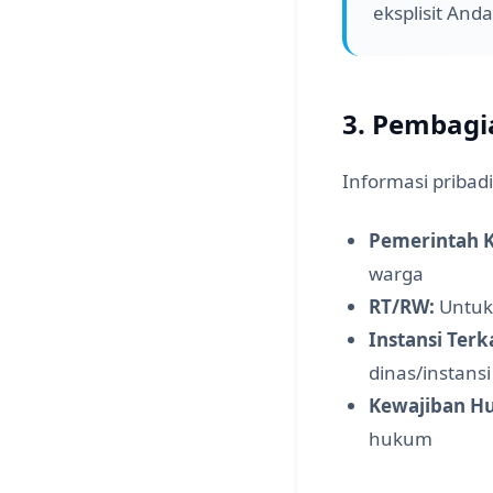
eksplisit Anda
3. Pembagi
Informasi pribad
Pemerintah K
warga
RT/RW:
Untuk 
Instansi Terka
dinas/instansi
Kewajiban H
hukum