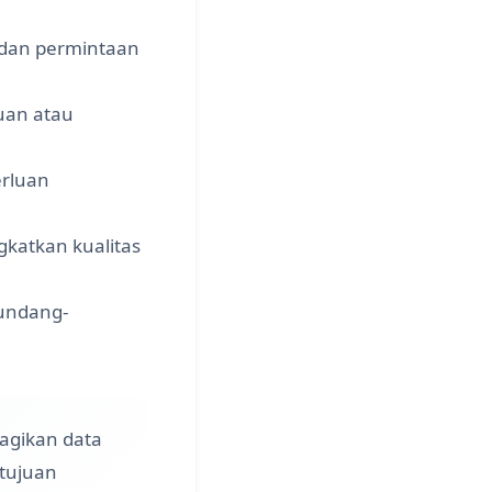
 dan permintaan
uan atau
rluan
katkan kualitas
undang-
agikan data
etujuan