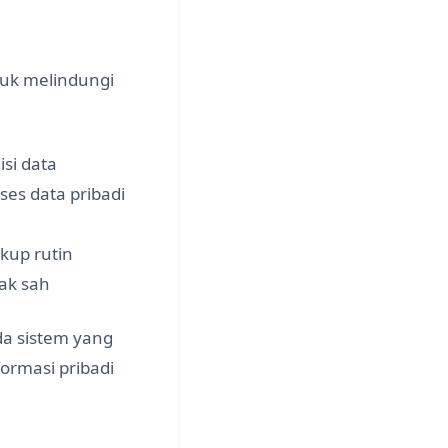
uk melindungi
si data
s data pribadi
kup rutin
ak sah
da sistem yang
rmasi pribadi