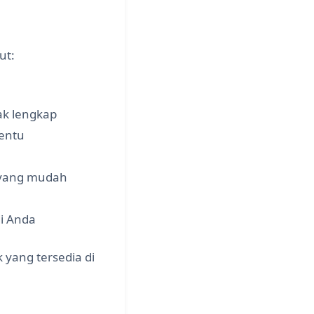
ut:
ak lengkap
tentu
t yang mudah
i Anda
yang tersedia di