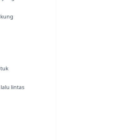
ukung
ntuk
alu lintas