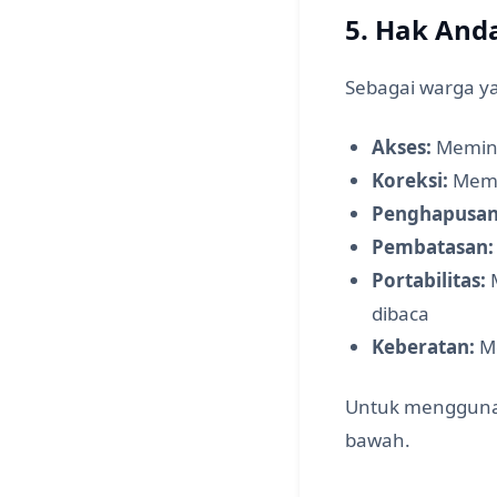
5. Hak And
Sebagai warga ya
Akses:
Memint
Koreksi:
Memin
Penghapusan
Pembatasan:
Portabilitas:
M
dibaca
Keberatan:
Me
Untuk menggunak
bawah.