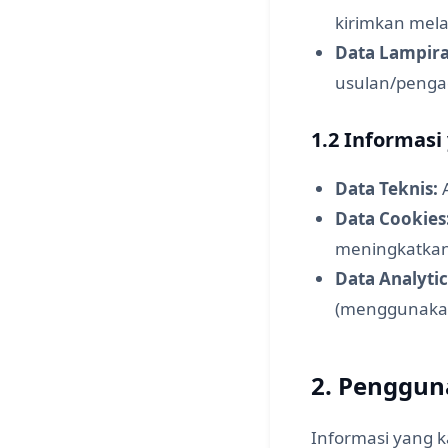
kirimkan mela
Data Lampira
usulan/peng
1.2 Informas
Data Teknis:
A
Data Cookies
meningkatka
Data Analytic
(menggunakan 
2. Penggun
Informasi yang 