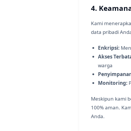
4. Keaman
Kami menerapkan
data pribadi And
Enkripsi:
Meng
Akses Terbat
warga
Penyimpana
Monitoring:
P
Meskipun kami b
100% aman. Kami
Anda.