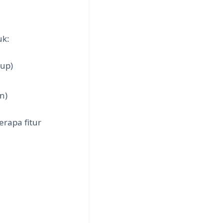
uk:
tup)
n)
rapa fitur